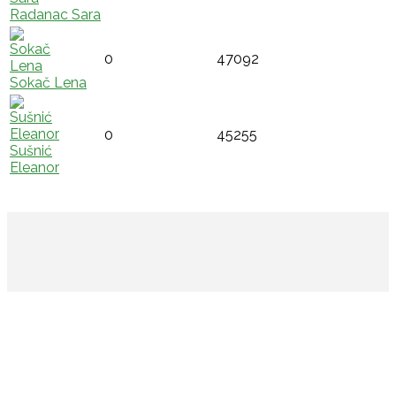
Radanac Sara
0
47092
Sokač Lena
0
45255
Sušnić
Eleanor
Adresa: Ulica Hrvatske državnosti 7/1, 48000
Koprivnica
IBAN: HR6923860021100504768