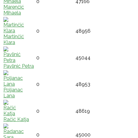
0
47166
Marenčić
Mihaela
0
48956
Martinčić
Klara
0
45044
Pavlinić Petra
0
48953
Poljanac
Lana
0
48619
Račić Katja
0
45000