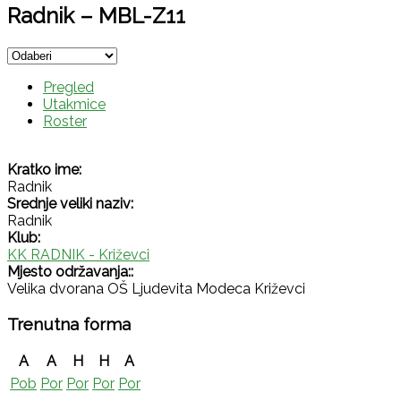
Radnik – MBL-Z11
Pregled
Utakmice
Roster
Kratko ime:
Radnik
Srednje veliki naziv:
Radnik
Klub:
KK RADNIK - Križevci
Mjesto održavanja::
Velika dvorana OŠ Ljudevita Modeca Križevci
Trenutna forma
A
A
H
H
A
Pob
Por
Por
Por
Por