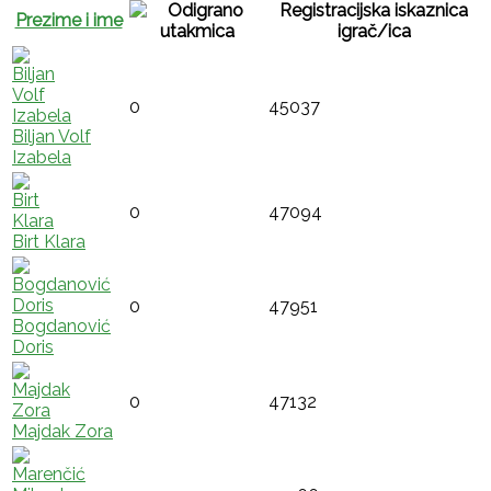
Registracijska iskaznica
Prezime i ime
igrač/ica
0
45037
Biljan Volf
Izabela
0
47094
Birt Klara
0
47951
Bogdanović
Doris
0
47132
Majdak Zora